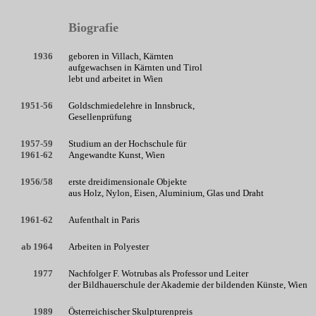
Biografie
1936
geboren in Villach, Kärnten
aufgewachsen in Kärnten und Tirol
lebt und arbeitet in Wien
1951-56
Goldschmiedelehre in Innsbruck,
Gesellenprüfung
1957-59
Studium an der Hochschule für
1961-62
Angewandte Kunst, Wien
1956/58
erste dreidimensionale Objekte
aus Holz, Nylon, Eisen, Aluminium, Glas und Draht
1961-62
Aufenthalt in Paris
ab 1964
Arbeiten in Polyester
1977
Nachfolger F. Wotrubas als Professor und Leiter
der Bildhauerschule der Akademie der bildenden Künste, Wien
1989
Österreichischer Skulpturenpreis